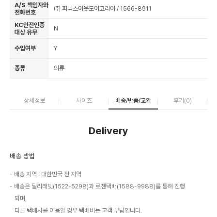
A/S 책임자와
㈜ 피닉스아웃도어코리아 / 1566-8911
전화번호
KC안전인증
N
대상 유무
수입여부
Y
종류
의류
상세정보
사이즈
배송/반품/교환
후기(
0
)
Delivery
배송 방법
배송 지역 : 대한민국 전 지역
배송은 딜리래빗(1522-5298)과 로젠택배(1588-9988)를 통해 진행
되며,
다른 택배사를 이용할 경우 택배비는 고객 부담입니다.