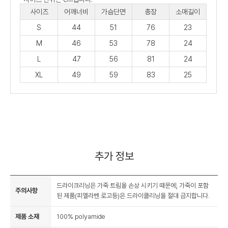
사이즈
어깨너비
가슴단면
총장
소매길이
S
44
51
76
23
M
46
53
78
24
L
47
56
81
24
XL
49
59
83
25
추가 정보
드라이크리닝은 가죽 트림을 손상 시키기 때문에, 가죽이 포함
주의사항
된 제품(피엘라벤 로고등)은 드라이클리닝을 절대 금지합니다.
제품 소재
100% polyamide