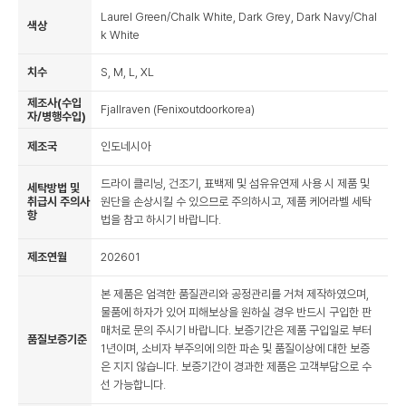
Laurel Green/Chalk White, Dark Grey, Dark Navy/Chal
색상
k White
치수
S, M, L, XL
제조사(수입
Fjallraven (Fenixoutdoorkorea)
자/병행수입)
제조국
인도네시아
드라이 클리닝, 건조기, 표백제 및 섬유유연제 사용 시 제품 및
세탁방법 및
취급시 주의사
원단을 손상시킬 수 있으므로 주의하시고, 제품 케어라벨 세탁
항
법을 참고 하시기 바랍니다.
제조연월
202601
본 제품은 엄격한 품질관리와 공정관리를 거쳐 제작하였으며,
물품에 하자가 있어 피해보상을 원하실 경우 반드시 구입한 판
매처로 문의 주시기 바랍니다. 보증기간은 제품 구입일로 부터
품질보증기준
1년이며, 소비자 부주의에 의한 파손 및 품질이상에 대한 보증
은 지지 않습니다. 보증기간이 경과한 제품은 고객부담으로 수
선 가능합니다.