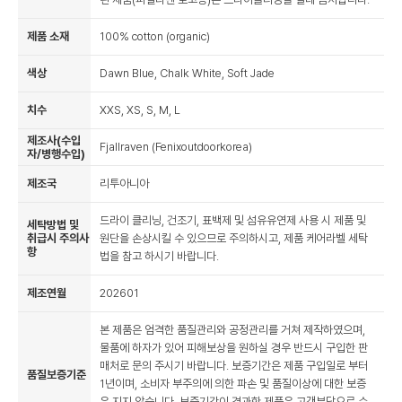
제품 소재
100% cotton (organic)
색상
Dawn Blue, Chalk White, Soft Jade
치수
XXS, XS, S, M, L
제조사(수입
Fjallraven (Fenixoutdoorkorea)
자/병행수입)
제조국
리투아니아
드라이 클리닝, 건조기, 표백제 및 섬유유연제 사용 시 제품 및
세탁방법 및
취급시 주의사
원단을 손상시킬 수 있으므로 주의하시고, 제품 케어라벨 세탁
항
법을 참고 하시기 바랍니다.
제조연월
202601
본 제품은 엄격한 품질관리와 공정관리를 거쳐 제작하였으며,
물품에 하자가 있어 피해보상을 원하실 경우 반드시 구입한 판
매처로 문의 주시기 바랍니다. 보증기간은 제품 구입일로 부터
품질보증기준
1년이며, 소비자 부주의에 의한 파손 및 품질이상에 대한 보증
은 지지 않습니다. 보증기간이 경과한 제품은 고객부담으로 수