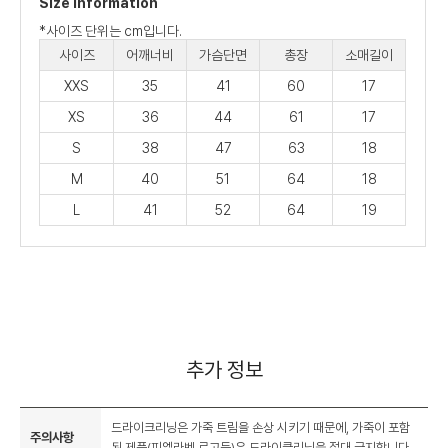
Size Information
*사이즈 단위는 cm입니다.
사이즈
어깨너비
가슴단면
총장
소매길이
XXS
35
41
60
17
XS
36
44
61
17
S
38
47
63
18
M
40
51
64
18
L
41
52
64
19
추가 정보
드라이크리닝은 가죽 트림을 손상 시키기 때문에, 가죽이 포함
주의사항
된 제품(피엘라벤 로고등)은 드라이클리닝을 절대 금지합니다.