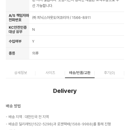
선 가능합니다.
A/S 책임자와
㈜ 피닉스아웃도어코리아 / 1566-8911
전화번호
KC안전인증
N
대상 유무
수입여부
Y
종류
의류
상세정보
사이즈
배송/반품/교환
후기(
0
)
Delivery
배송 방법
배송 지역 : 대한민국 전 지역
배송은 딜리래빗(1522-5298)과 로젠택배(1588-9988)를 통해 진행