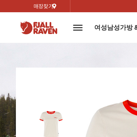
매장찾기
여성
남성
가방 
네
비
게
이
신제품
신제품
자켓
자켓
신제
신제품
컬렉
션
버
튼
트레킹 자켓
트레킹 자켓
리미티
쉘 자켓
쉘 자켓
바르닥
윈드 자켓
윈드 자켓
호야 
인기검색어
티셔
라이프스타일 자켓
라이프스타일 자켓
경량트
다운 & 패딩 자켓
다운 & 패딩 자켓
고어텍
베스트
베스트
베르그