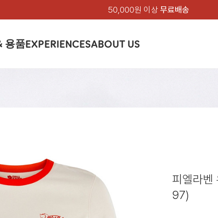
50,000원 이상
무료배송
& 용품
EXPERIENCES
ABOUT US
품
상의
상의
칸켄
하의
하의
아티클
백팩 & 가방
악세서리
악세서리
EXPERIENCE
브랜드소개
텐트&침낭
션
여성
남성
가방 & 용품
피엘라벤 클래식
지속가능성
셔츠
셔츠
칸켄백
트레킹 바지
트레킹 바지
트레킹 백팩
모자 & 비니
모자 & 비니
텐트
아티클
드 에디션
자켓
자켓
칸켄
플리스
플리스
칸켄악세서리
라이프스타일 바지
스트레치 바지
데이팩
벨트 & 스카프
벨트 & 스카프
슬리핑백
피엘라벤 폴라
피엘라벤 클래식
제품가이드
상의
상의
백팩 & 가방
티셔츠
티셔츠
스트레치 바지
라이프스타일 바지
여행 가방
장갑
장갑
피엘라벤 폴라
사이클링
하의
하의
텐트 & 침낭
폭스트레킹
소재
츠
썬 후디
라트 자켓
쇼츠
캡
하이
스웨터
스웨터
반바지 & 스커트
반바지
여행 액세서리
기타
기타
폭스트레킹
레킹
액세서리
액세서리
아울렛
제품관리
베이스레이어
베이스레이어
보온 바지
보온 바지
데이팩
스
등산화
등산화
피엘라벤 
힙팩 & 크로스백
타겐
아울렛
아울렛
97)