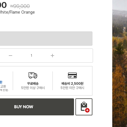
00
99,000
￦
White/Flame Orange
환
무료배송
배송비 2,500원
 교환
5만원 이상 구매시
5만원 미만 구매시
액 한정)
BUY NOW