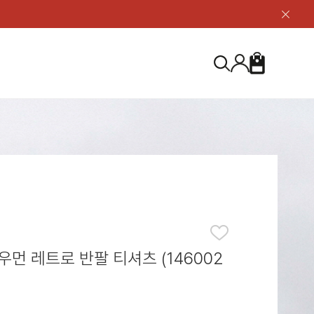
닫
기
버
튼
장
검
바
색
구
니
S
등산화
등산화
ABOUT US
아울렛
아울렛
하이 & 미드컷
하이 & 미드컷
브랜드 소개
검
로우컷
로우컷
지속가능성
색
하
신발용품
신발용품
제품가이드
기
 코스트
소재
제품관리
우먼 레트로 반팔 티셔츠 (146002