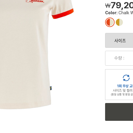
79,2
￦
Color:
Chalk 
컬
컬
러
러
칩
칩
수량 :
1회 무상 교
사이즈 및 컬러
(동일 상품 및 동일 금