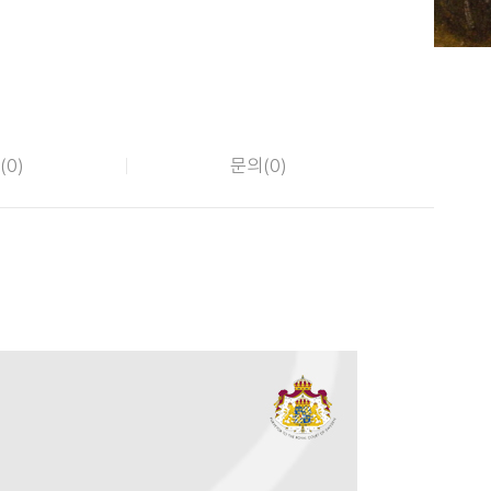
(
0
)
문의(
0
)