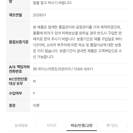
항
법을 참고 하시기 바랍니다.
제조연월
202601
본 제품은 엄격한 품질관리와 공정관리를 거쳐 제작하였으며,
물품에 하자가 있어 피해보상을 원하실 경우 반드시 구입한 판
매처로 문의 주시기 바랍니다. 보증기간은 제품 구입일로 부터
품질보증기준
1년이며, 소비자 부주의에 의한 파손 및 품질이상에 대한 보증
은 지지 않습니다. 보증기간이 경과한 제품은 고객부담으로 수
선 가능합니다.
A/S 책임자와
㈜ 피닉스아웃도어코리아 / 1566-8911
전화번호
KC안전인증
N
대상 유무
수입여부
Y
종류
의류
상세정보
사이즈
배송/반품/교환
후기(
0
)