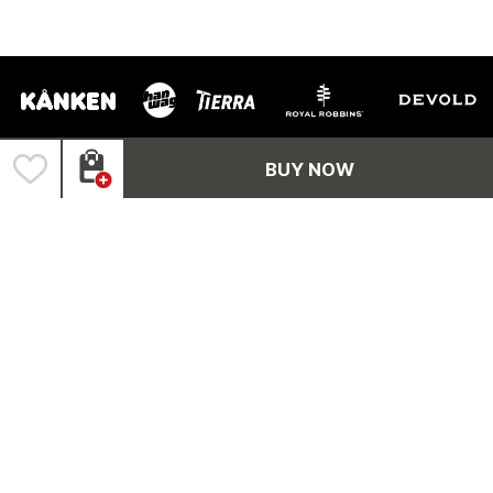
BUY NOW
(주)피닉스아웃도어코리아
FAMILY BRANDS +
서울 성동구 연무장5가길 7 성수역 현대테라스타워 E동 15층 1501-1503호
피닉스아웃도어코리아 |
고객센터 : 1566.8911 FAX : 02.545.3106
대표이사 : 조인국 개인정보보호책임자 : 김진섭
사업자등록번호 : 220-88-25317
[사업자정보확인]
통신판매업신고 : 2025-서울성동-1726
COPYRIGHT©FENIXOUTDOOR KOREA INC. ALL RIGHTS RESERVED.