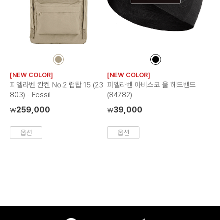
컬
컬
러
러
[NEW COLOR]
[NEW COLOR]
칩
칩
피엘라벤 칸켄 No.2 랩탑 15 (23
피엘라벤 아비스코 울 헤드밴드
803) - Fossil
(84782)
259,000
39,000
₩
₩
옵션
옵션