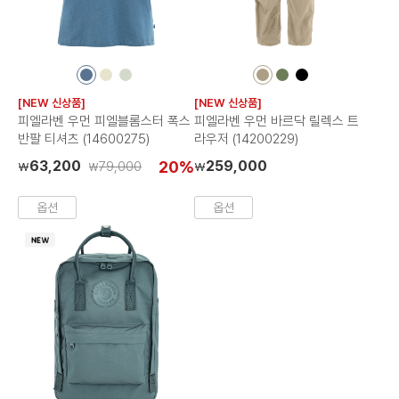
컬
컬
컬
컬
컬
컬
러
러
러
러
러
러
[NEW 신상품]
[NEW 신상품]
칩
칩
칩
칩
칩
칩
피엘라벤 우먼 피엘블롬스터 폭스
피엘라벤 우먼 바르닥 릴렉스 트
반팔 티셔츠 (14600275)
라우저 (14200229)
63,200
20%
259,000
79,000
₩
₩
₩
옵션
옵션