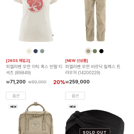
컬
컬
컬
컬
컬
컬
러
러
러
러
러
러
[26SS 재입고]
[NEW 신상품]
칩
칩
칩
칩
칩
칩
피엘라벤 우먼 아틱 폭스 반팔 티
피엘라벤 우먼 바르닥 릴렉스 트
셔츠 (89849)
라우저 (14200229)
71,200
20%
259,000
89,000
₩
₩
₩
옵션
옵션
SOLD OUT