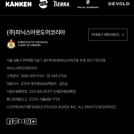
(주)피닉스아웃도어코리아
FAMILY BRANDS +
서울 성동구 연무장5가길 7 성수역 현대테라스타워 E동 15층 1501-1503호
피닉스아웃도어코리아 |
고객센터 : 1566.8911 FAX : 02.545.3106
대표이사 : 조인국 개인정보보호책임자 : 김진섭
사업자등록번호 : 220-88-25317
[사업자정보확인]
통신판매업신고 : 2025-서울성동-1726
COPYRIGHT©FENIXOUTDOOR KOREA INC. ALL RIGHTS RESERVED.
페
블
인
카
유
이
로
스
페
튜
스
그
타
브