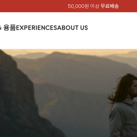
50,000원 이상
무료배송
& 용품
EXPERIENCES
ABOUT US
품
상의
상의
칸켄
하의
하의
아티클
백팩 & 가방
악세서리
악세서리
EXPERIENCE
브랜드소개
텐트&침낭
션
여성
남성
가방 & 용품
피엘라벤 클래식
지속가능성
셔츠
셔츠
칸켄백
트레킹 바지
트레킹 바지
트레킹 백팩
모자 & 비니
모자 & 비니
텐트
아티클
드 에디션
자켓
자켓
칸켄
플리스
플리스
칸켄악세서리
라이프스타일 바지
스트레치 바지
데이팩
벨트 & 스카프
벨트 & 스카프
슬리핑백
피엘라벤 폴라
피엘라벤 클래식
제품가이드
상의
상의
백팩 & 가방
티셔츠
티셔츠
스트레치 바지
라이프스타일 바지
여행 가방
장갑
장갑
피엘라벤 폴라
사이클링
하의
하의
텐트 & 침낭
폭스트레킹
소재
츠
썬 후디
라트 자켓
쇼츠
캡
하이
스웨터
스웨터
반바지 & 스커트
반바지
여행 액세서리
기타
기타
폭스트레킹
레킹
액세서리
액세서리
아울렛
제품관리
베이스레이어
베이스레이어
보온 바지
보온 바지
데이팩
스
등산화
등산화
힙팩 & 크로스백
타겐
아울렛
아울렛