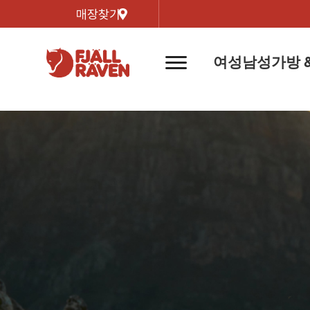
매장찾기
여성
남성
가방 
네
비
게
이
신제품
신제품
자켓
자켓
신제
신제품
컬렉
션
버
튼
트레킹 자켓
트레킹 자켓
리미티
쉘 자켓
쉘 자켓
바르닥
윈드 자켓
윈드 자켓
호야 
인기검색어
티셔
라이프스타일 자켓
라이프스타일 자켓
경량트
다운 & 패딩 자켓
다운 & 패딩 자켓
고어텍
베스트
베스트
베르그