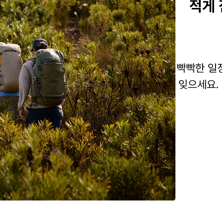
적게 
빡빡한 일정
잊으세요.