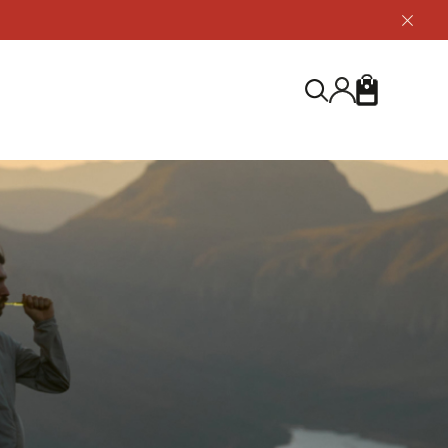
닫
기
버
튼
장
검
바
색
구
니
S
등산화
등산화
ABOUT US
아울렛
아울렛
하이 & 미드컷
하이 & 미드컷
브랜드 소개
검
로우컷
로우컷
지속가능성
색
하
신발용품
신발용품
제품가이드
기
 코스트
소재
제품관리