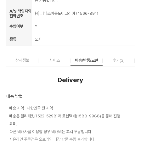
선 가능합니다.
A/S 책임자와
㈜ 피닉스아웃도어코리아 / 1566-8911
전화번호
수입여부
Y
종류
모자
상세정보
사이즈
배송/반품/교환
후기(
3
)
Delivery
배송 방법
배송 지역 : 대한민국 전 지역
배송은 딜리래빗(1522-5298)과 로젠택배(1588-9988)를 통해 진행
되며,
다른 택배사를 이용할 경우 택배비는 고객 부담입니다.
온라인 주문건은 오프라인 매장 방문 수령 불가합니다.