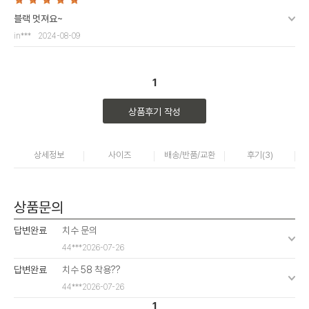
블랙 멋져요~
in***
2024-08-09
1
상품후기 작성
상세정보
사이즈
배송/반품/교환
후기(
3
)
상품문의
답변완료
치수 문의
44***
2026-07-26
답변완료
치수 58 착용??
44***
2026-07-26
1