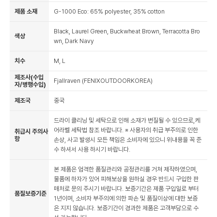
제품 소재
G-1000 Eco: 65% polyester, 35% cotton
Black, Laurel Green, Buckwheat Brown, Terracotta Bro
색상
wn, Dark Navy
치수
M, L
제조사(수입
Fjallraven (FENIXOUTDOORKOREA)
자/병행수입)
제조국
중국
드라이 클리닝 및 세탁으로 인해 소재가 변질될 수 있으므로,케
어라벨 세탁법 참조 바랍니다. ※ 사용자의 취급 부주의로 인한
취급시 주의사
항
손상, 사고 발생시 모든 책임은 소비자에 있으니 위내용을 꼭 준
수 하셔서 사용 하시기 바랍니다.
본 제품은 엄격한 품질관리와 공정관리를 거쳐 제작하였으며,
물품에 하자가 있어 피해보상을 원하실 경우 반드시 구입한 판
매처로 문의 주시기 바랍니다. 보증기간은 제품 구입일로 부터
품질보증기준
1년이며, 소비자 부주의에 의한 파손 및 품질이상에 대한 보증
은 지지 않습니다. 보증기간이 경과한 제품은 고객부담으로 수