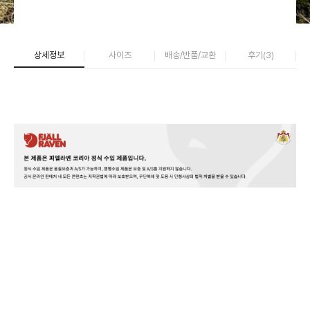
상세정보
사이즈
배송/반품/교환
후기(
3
)