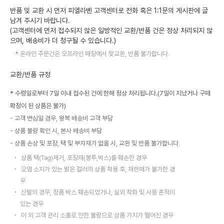
반품 및 교환 시 먼저 피엘라벤 고객센터로 전화 혹은 1:1문의 게시판에 글
남겨 주시기 바랍니다.
(고객센터에 먼저 접수되지 않은 일방적인 교환/반품 건은 정상 처리되지 않
으며, 배송비가 더 청구될 수 있습니다.)
온라인 주문건은 오프라인 매장에서 맞교환, 반품 불가합니다.
교환/반품 규정
* 수령일로부터 7일 이내 접수된 건에 한해 정상 처리됩니다.(7일이 지났거나 구매
확정이 된 상품은 불가)
고객 변심일 경우, 왕복 배송비 고객 부담
상품 불량 확인 시, 본사 배송비 부담
상품 손상 및 포장, 택 및 부자재가 없을 시, 교환 및 반품 불가합니다.
상품 택(Tag)제거, 포장재(봉투,박스)를 훼손한 경우
오염 소지가 있는 밝은 컬러의 상품 착용 후, 재판매가 불가한 경
우
신발의 경우, 정품 박스 훼손되었거나, 실외 착화 및 사용 흔적이
있는 경우
이 외 고객 관리 소홀로 인한 불량으로 상품 가치가 떨어진 경우