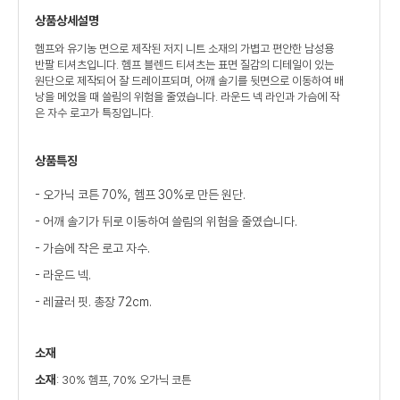
상품상세설명
헴프와 유기농 면으로 제작된 저지 니트 소재의 가볍고 편안한 남성용
반팔 티셔츠입니다. 헴프 블렌드 티셔츠는 표면 질감의 디테일이 있는
원단으로 제작되어 잘 드레이프되며, 어깨 솔기를 뒷면으로 이동하여 배
낭을 메었을 때 쓸림의 위험을 줄였습니다. 라운드 넥 라인과 가슴에 작
은 자수 로고가 특징입니다.
상품특징
- 오가닉 코튼 70%, 헴프 30%로 만든 원단.
- 어깨 솔기가 뒤로 이동하여 쓸림의 위험을 줄였습니다.
- 가슴에 작은 로고 자수.
- 라운드 넥.
- 레귤러 핏. 총장 72cm.
소재
소재
: 30% 헴프, 70% 오가닉 코튼