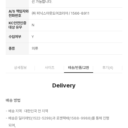
선 가능합니다.
A/S 책임자와
㈜ 피닉스아웃도어코리아 / 1566-8911
전화번호
KC안전인증
N
대상 유무
수입여부
Y
종류
의류
상세정보
사이즈
배송/반품/교환
후기(
4
)
Delivery
배송 방법
배송 지역 : 대한민국 전 지역
배송은 딜리래빗(1522-5298)과 로젠택배(1588-9988)를 통해 진행
되며,