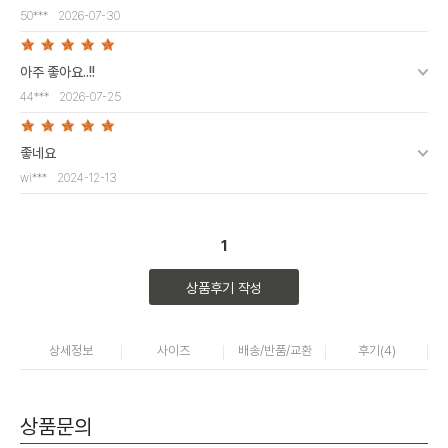
50***
2026-07-30
아주 좋아요..!!
44***
2026-07-25
좋네요
wi***
2024-12-13
1
상품후기 작성
상세정보
사이즈
배송/반품/교환
후기(
4
)
상품문의