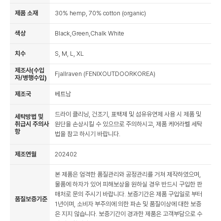
제품 소재
30% hemp, 70% cotton (organic)
색상
Black,Green,Chalk White
치수
S, M, L, XL
제조사(수입
Fjallraven (FENIXOUTDOORKOREA)
자/병행수입)
제조국
베트남
드라이 클리닝, 건조기, 표백제 및 섬유유연제 사용 시 제품 및
세탁방법 및
취급시 주의사
원단을 손상시킬 수 있으므로 주의하시고, 제품 케어라벨 세탁
항
법을 참고 하시기 바랍니다.
제조연월
202402
본 제품은 엄격한 품질관리와 공정관리를 거쳐 제작하였으며,
물품에 하자가 있어 피해보상을 원하실 경우 반드시 구입한 판
매처로 문의 주시기 바랍니다. 보증기간은 제품 구입일로 부터
품질보증기준
1년이며, 소비자 부주의에 의한 파손 및 품질이상에 대한 보증
은 지지 않습니다. 보증기간이 경과한 제품은 고객부담으로 수