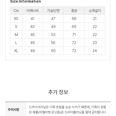
Size Information
Cm
어깨너비
가슴단면
총장
소매길이
XS
41
47
68
21
S
43
49
69
22
M
45
53
71
22
L
46
56
72
23
XL
49
60
73
24
추가 정보
드라이크리닝은 가죽 트림을 손상 시키기 때문에, 가죽이 포함
주의사항
된 제품(피엘라벤 로고등)은 드라이클리닝을 절대 금지합니다.