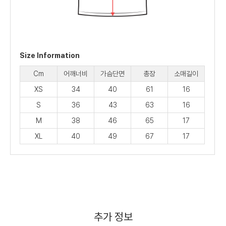
Size Information
Cm
어깨너비
가슴단면
총장
소매길이
XS
34
40
61
16
S
36
43
63
16
M
38
46
65
17
XL
40
49
67
17
추가 정보