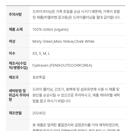
드라이크리닝은 가죽 트림을 손상 시키기 때문에, 가죽이 포함
주의사항
된 제품(피엘라벤 로고등)은 드라이클리닝을 절대 금지합니다.
제품 소재
100% cotton (organic)
색상
Misty Green,Mais Yellow,Chalk White
치수
XS, S, M, L
제조사(수입
Fjallraven (FENIXOUTDOORKOREA)
자/병행수입)
제조국
포르투갈
드라이 클리닝, 건조기, 표백제 및 섬유유연제 사용 시 제품 및
세탁방법 및
취급시 주의사
원단을 손상시킬 수 있으므로 주의하시고, 제품 케어라벨 세탁
항
법을 참고 하시기 바랍니다.
제조연월
202402
본 제품은 엄격한 품질관리와 공정관리를 거쳐 제작하였으며,
물품에 하자가 있어 피해보상을 원하실 경우 반드시 구입한 판