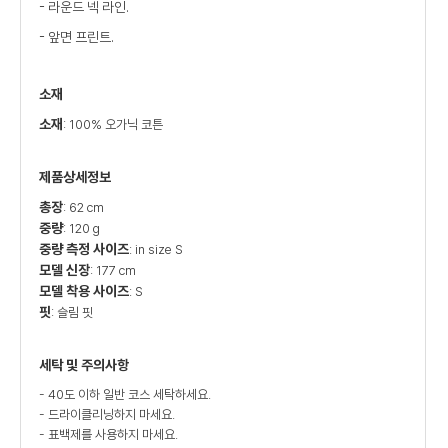
- 라운드 넥 라인.
- 앞면 프린트.
소재
소재
: 100% 오가닉 코튼
제품상세정보
총장
: 62 cm
중량
: 120 g
중량 측정 사이즈
: in size S
모델 신장
: 177 cm
모델 착용 사이즈
: S
핏
: 슬림 핏
세탁 및 주의사항
- 40도 이하 일반 코스 세탁하세요.
- 드라이클리닝하지 마세요.
- 표백제를 사용하지 마세요.