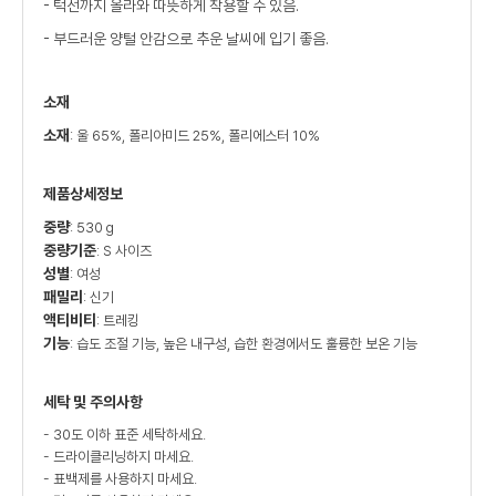
- 턱선까지 올라와 따뜻하게 착용할 수 있음.
- 부드러운 양털 안감으로 추운 날씨에 입기 좋음.
소재
소재
: 울 65%, 폴리아미드 25%, 폴리에스터 10%
제품상세정보
중량
: 530 g
중량기준
: S 사이즈
성별
: 여성
패밀리
: 신기
액티비티
: 트레킹
기능
: 습도 조절 기능, 높은 내구성, 습한 환경에서도 훌륭한 보온 기능
세탁 및 주의사항
- 30도 이하 표준 세탁하세요.
- 드라이클리닝하지 마세요.
- 표백제를 사용하지 마세요.