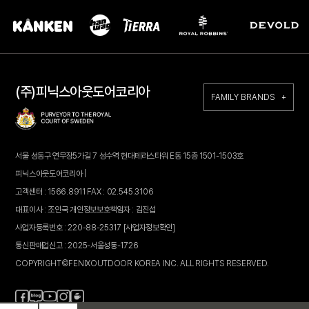
(주)피닉스아웃도어코리아
FAMILY BRANDS +
서울 성동구 연무장5가길 7 성수역 현대테라스타워 E동 15층 1501-1503호
피닉스아웃도어코리아 |
고객센터 : 1566.8911 FAX : 02.545.3106
대표이사 : 조인국 개인정보보호책임자 : 김진섭
사업자등록번호 : 220-88-25317
[사업자정보확인]
통신판매업신고 : 2025-서울성동-1726
COPYRIGHT©FENIXOUTDOOR KOREA INC. ALL RIGHTS RESERVED.
페
블
인
카
유
이
로
스
페
튜