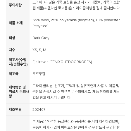
드라이크리닝은 가죽 트림을 손상 시키기 때문에, 가죽이 포함
주의사항
된 제품(피엘라벤 로고등)은 드라이클리닝을 절대 금지합니다.
65% wool, 25% polyamide (recycled), 10% polyester
제품 소재
(recycled)
색상
Dark Grey
치수
XS, S, M
제조사(수입
Fjallraven (FENIXOUTDOORKOREA)
자/병행수입)
제조국
포르투갈
드라이 클리닝, 건조기, 표백제 및 섬유유연제 사용 시 제품 및
세탁방법 및
취급시 주의사
원단을 손상시킬 수 있으므로 주의하시고, 제품 케어라벨 세탁
항
법을 참고 하시기 바랍니다.
제조연월
202407
본 제품은 엄격한 품질관리와 공정관리를 거쳐 제작하였으며,
물품에 하자가 있어 피해보상을 원하실 경우 반드시 구입한 판