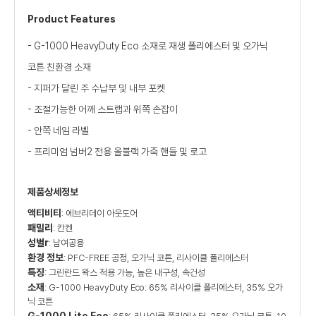
Product Features
- G-1000 HeavyDuty Eco 소재로 재생 폴리에스터 및 오가닉
코튼 친환경 소재
- 지퍼가 달린 주 수납부 및 내부 포켓
- 조절가능한 어깨 스트랩과 위쪽 손잡이
- 안쪽 네임 라벨
- 프리미엄 넘버2 전용 올블랙 가죽 핸들 및 로고
제품상세정보
액티비티
: 에브리데이 아웃도어
패밀리
: 칸켄
성별r
: 남여공용
환경 정보
: PFC-FREE 공정, 오가닉 코튼, 리사이클 폴리에스터
특징
: 그린란드 왁스 적용 가능, 높은 내구성, 속건성
소재
: G-1000 HeavyDuty Eco: 65% 리사이클 폴리에스터, 35% 오가
닉 코튼