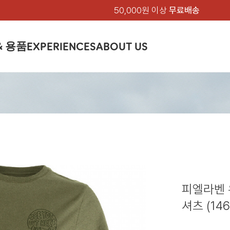
50,000원 이상
무료배송
& 용품
EXPERIENCES
ABOUT US
품
상의
상의
칸켄
하의
하의
아티클
백팩 & 가방
악세서리
악세서리
EXPERIENCE
브랜드소개
텐트&침낭
션
여성
남성
가방 & 용품
피엘라벤 클래식
지속가능성
셔츠
셔츠
칸켄백
트레킹 바지
트레킹 바지
트레킹 백팩
모자 & 비니
모자 & 비니
텐트
아티클
드 에디션
자켓
자켓
칸켄
플리스
플리스
칸켄악세서리
라이프스타일 바지
스트레치 바지
데이팩
벨트 & 스카프
벨트 & 스카프
슬리핑백
피엘라벤 폴라
피엘라벤 클래식
제품가이드
상의
상의
백팩 & 가방
티셔츠
티셔츠
스트레치 바지
라이프스타일 바지
여행 가방
장갑
장갑
피엘라벤 폴라
사이클링
하의
하의
텐트 & 침낭
폭스트레킹
소재
츠
썬 후디
라트 자켓
쇼츠
캡
하이
스웨터
스웨터
반바지 & 스커트
반바지
여행 액세서리
기타
기타
폭스트레킹
레킹
액세서리
액세서리
아울렛
제품관리
베이스레이어
베이스레이어
보온 바지
보온 바지
데이팩
스
등산화
등산화
피엘라벤 
힙팩 & 크로스백
타겐
아울렛
아울렛
셔츠 (146