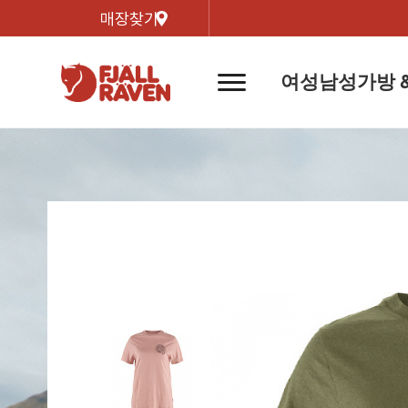
매장찾기
여성
남성
가방 
네
비
게
이
신제품
신제품
자켓
자켓
신제
신제품
컬렉
션
버
튼
트레킹 자켓
트레킹 자켓
리미티
쉘 자켓
쉘 자켓
바르닥
윈드 자켓
윈드 자켓
호야 
인기검색어
티셔
라이프스타일 자켓
라이프스타일 자켓
경량트
다운 & 패딩 자켓
다운 & 패딩 자켓
고어텍
베스트
베스트
베르그