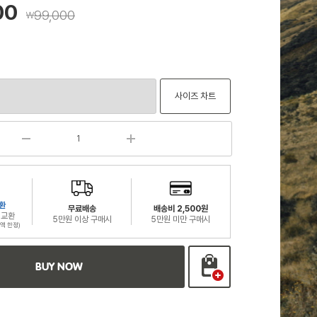
00
99,000
￦
사이즈 차트
환
무료배송
배송비 2,500원
 교환
5만원 이상 구매시
5만원 미만 구매시
액 한정)
BUY NOW