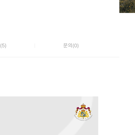
(
5
)
문의(
0
)