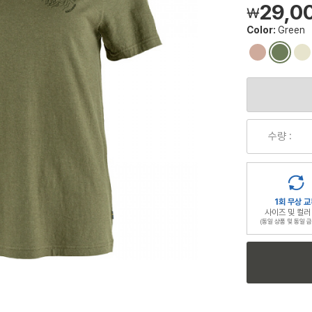
29,0
￦
Color:
Green
컬
컬
컬
러
러
러
칩
칩
칩
수량 :
1회 무상 교
사이즈 및 컬러
(동일 상품 및 동일 금