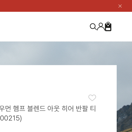
닫
기
버
튼
장
검
바
색
구
니
S
등산화
등산화
ABOUT US
아울렛
아울렛
하이 & 미드컷
하이 & 미드컷
브랜드 소개
검
로우컷
로우컷
지속가능성
색
하
신발용품
신발용품
제품가이드
기
 코스트
소재
제품관리
우먼 헴프 블렌드 아웃 히어 반팔 티
00215)