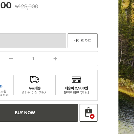
200
129,000
￦
사이즈 차트
환
무료배송
배송비 2,500원
 교환
5만원 이상 구매시
5만원 미만 구매시
액 한정)
BUY NOW