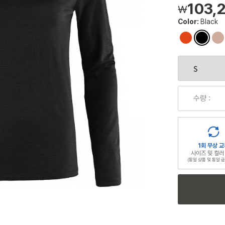
103,
￦
Color:
Black
컬
컬
컬
러
러
러
칩
칩
칩
수량 :
1회 무상 교
사이즈 및 컬러
(동일 상품 및 동일 금