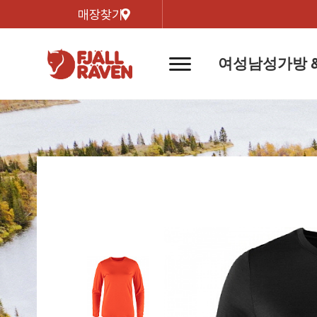
매장찾기
여성
남성
가방 
네
비
게
이
신제품
신제품
자켓
자켓
신제
신제품
컬렉
션
버
튼
트레킹 자켓
트레킹 자켓
리미티
쉘 자켓
쉘 자켓
바르닥
윈드 자켓
윈드 자켓
호야 
인기검색어
티셔
라이프스타일 자켓
라이프스타일 자켓
경량트
다운 & 패딩 자켓
다운 & 패딩 자켓
고어텍
베스트
베스트
베르그