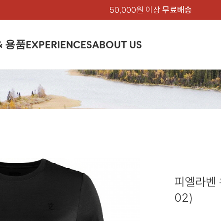
50,000원 이상
무료배송
& 용품
EXPERIENCES
ABOUT US
품
상의
상의
칸켄
하의
하의
아티클
백팩 & 가방
악세서리
악세서리
EXPERIENCE
브랜드소개
텐트&침낭
션
여성
남성
가방 & 용품
피엘라벤 클래식
지속가능성
셔츠
셔츠
칸켄백
트레킹 바지
트레킹 바지
트레킹 백팩
모자 & 비니
모자 & 비니
텐트
아티클
드 에디션
자켓
자켓
칸켄
플리스
플리스
칸켄악세서리
라이프스타일 바지
스트레치 바지
데이팩
벨트 & 스카프
벨트 & 스카프
슬리핑백
피엘라벤 폴라
피엘라벤 클래식
제품가이드
상의
상의
백팩 & 가방
티셔츠
티셔츠
스트레치 바지
라이프스타일 바지
여행 가방
장갑
장갑
피엘라벤 폴라
사이클링
하의
하의
텐트 & 침낭
폭스트레킹
소재
츠
썬 후디
라트 자켓
쇼츠
캡
하이
스웨터
스웨터
반바지 & 스커트
반바지
여행 액세서리
기타
기타
폭스트레킹
레킹
액세서리
액세서리
아울렛
제품관리
베이스레이어
베이스레이어
보온 바지
보온 바지
데이팩
스
등산화
등산화
피엘라벤 
힙팩 & 크로스백
타겐
아울렛
아울렛
02)