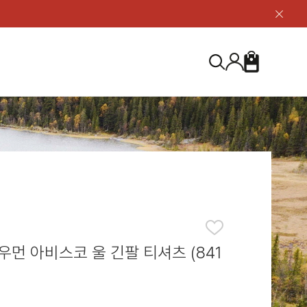
닫
기
버
튼
장
검
바
색
구
니
S
등산화
등산화
ABOUT US
아울렛
아울렛
하이 & 미드컷
하이 & 미드컷
브랜드 소개
검
로우컷
로우컷
지속가능성
색
하
신발용품
신발용품
제품가이드
기
 코스트
소재
제품관리
우먼 아비스코 울 긴팔 티셔츠 (841