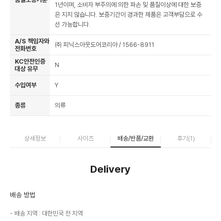
1년이며, 소비자 부주의에 의한 파손 및 품질이상에 대한 보증
은 지지 않습니다. 보증기간이 경과한 제품은 고객부담으로 수
선 가능합니다.
A/S 책임자와
㈜ 피닉스아웃도어코리아 / 1566-8911
전화번호
KC안전인증
N
대상 유무
수입여부
Y
종류
의류
상세정보
사이즈
배송/반품/교환
후기(
1
)
Delivery
배송 방법
배송 지역 : 대한민국 전 지역