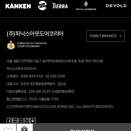
(주)피닉스아웃도어코리아
FAMILY BRANDS +
서울 성동구 연무장5가길 7 성수역 현대테라스타워 E동 15층 1501-1503호
피닉스아웃도어코리아 |
고객센터 : 1566.8911 FAX : 02.545.3106
대표이사 : 조인국 개인정보보호책임자 : 김진섭
사업자등록번호 : 220-88-25317
[사업자정보확인]
통신판매업신고 : 2025-서울성동-1726
COPYRIGHT©FENIXOUTDOOR KOREA INC. ALL RIGHTS RESERVED.
페
블
인
카
유
이
로
스
페
튜
스
그
타
브