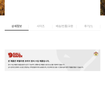
상세정보
사이즈
배송/반품/교환
후기(
1
)