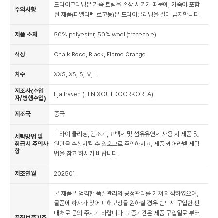
드라이크리닝은 가죽 트림을 손상 시키기 때문에, 가죽이 포함
주의사항
된 제품(피엘라벤 로고등)은 드라이클리닝을 절대 금지합니다.
제품 소재
50% polyester, 50% wool (traceable)
색상
Chalk Rose, Black, Flame Orange
치수
XXS, XS, S, M, L
제조사(수입
Fjallraven (FENIXOUTDOORKOREA)
자/병행수입)
제조국
중국
드라이 클리닝, 건조기, 표백제 및 섬유유연제 사용 시 제품 및
세탁방법 및
취급시 주의사
원단을 손상시킬 수 있으므로 주의하시고, 제품 케어라벨 세탁
항
법을 참고 하시기 바랍니다.
제조연월
202501
본 제품은 엄격한 품질관리와 공정관리를 거쳐 제작하였으며,
물품에 하자가 있어 피해보상을 원하실 경우 반드시 구입한 판
매처로 문의 주시기 바랍니다. 보증기간은 제품 구입일로 부터
품질보증기준