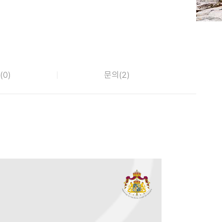
(
0
)
문의(
2
)