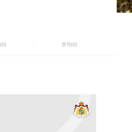
(
0
)
문의(
0
)