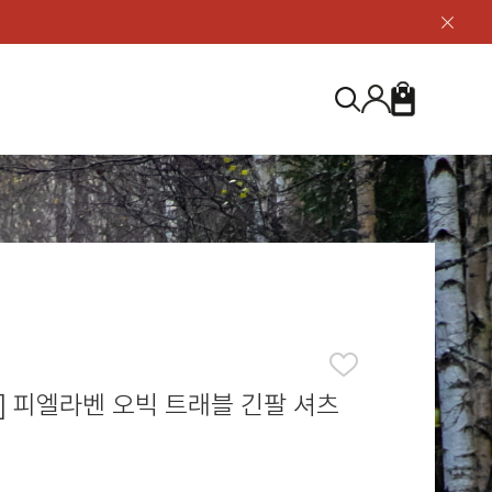
닫
기
버
튼
장
검
바
색
구
니
S
등산화
등산화
ABOUT US
아울렛
아울렛
하이 & 미드컷
하이 & 미드컷
브랜드 소개
검
로우컷
로우컷
지속가능성
색
하
신발용품
신발용품
제품가이드
기
 코스트
소재
제품관리
] 피엘라벤 오빅 트래블 긴팔 셔츠