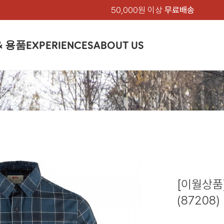
50,000원 이상
무료배송
& 용품
EXPERIENCES
ABOUT US
품
상의
상의
칸켄
하의
하의
아티클
백팩 & 가방
악세서리
악세서리
EXPERIENCE
브랜드소개
텐트&침낭
션
여성
남성
가방 & 용품
피엘라벤 클래식
지속가능성
셔츠
셔츠
칸켄백
트레킹 바지
트레킹 바지
트레킹 백팩
모자 & 비니
모자 & 비니
텐트
아티클
드 에디션
자켓
자켓
칸켄
플리스
플리스
칸켄악세서리
라이프스타일 바지
스트레치 바지
데이팩
벨트 & 스카프
벨트 & 스카프
슬리핑백
피엘라벤 폴라
피엘라벤 클래식
제품가이드
상의
상의
백팩 & 가방
티셔츠
티셔츠
스트레치 바지
라이프스타일 바지
여행 가방
장갑
장갑
피엘라벤 폴라
사이클링
하의
하의
텐트 & 침낭
폭스트레킹
소재
츠
썬 후디
라트 자켓
쇼츠
캡
하이
스웨터
스웨터
반바지 & 스커트
반바지
여행 액세서리
기타
기타
폭스트레킹
레킹
액세서리
액세서리
아울렛
제품관리
베이스레이어
베이스레이어
보온 바지
보온 바지
데이팩
스
등산화
등산화
[이월상품
힙팩 & 크로스백
타겐
아울렛
아울렛
(87208)