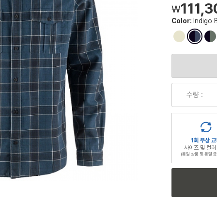
111,
￦
Color:
Indigo 
컬
컬
컬
러
러
러
칩
칩
칩
수량 :
1회 무상 교
사이즈 및 컬러
(동일 상품 및 동일 금