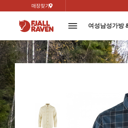
매장찾기
여성
남성
가방 
네
비
게
이
신제품
신제품
자켓
자켓
신제
신제품
컬렉
션
버
튼
트레킹 자켓
트레킹 자켓
리미티
쉘 자켓
쉘 자켓
바르닥
윈드 자켓
윈드 자켓
호야 
인기검색어
티셔
라이프스타일 자켓
라이프스타일 자켓
경량트
다운 & 패딩 자켓
다운 & 패딩 자켓
고어텍
베스트
베스트
베르그