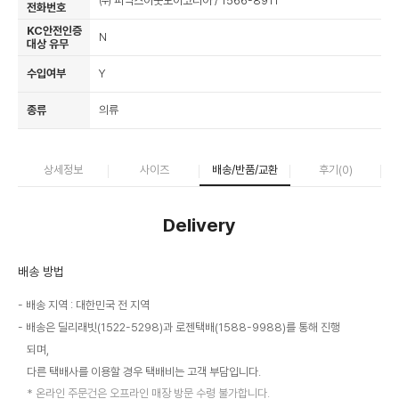
㈜ 피닉스아웃도어코리아 / 1566-8911
전화번호
KC안전인증
N
대상 유무
수입여부
Y
종류
의류
상세정보
사이즈
배송/반품/교환
후기(
0
)
Delivery
배송 방법
배송 지역 : 대한민국 전 지역
배송은 딜리래빗(1522-5298)과 로젠택배(1588-9988)를 통해 진행
되며,
다른 택배사를 이용할 경우 택배비는 고객 부담입니다.
온라인 주문건은 오프라인 매장 방문 수령 불가합니다.