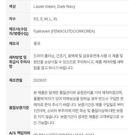
색상
Laurel Green, Dark Navy
치수
XS, S, M, L, XL
제조사(수입
Fjallraven (FENIXOUTDOORKOREA)
자/병행수입)
제조국
중국
드라이 클리닝, 건조기, 표백제 및 섬유유연제 사용 시 제품 및
세탁방법 및
취급시 주의사
원단을 손상시킬 수 있으므로 주의하시고, 제품 케어라벨 세탁
항
법을 참고 하시기 바랍니다.
제조연월
202601
본 제품은 엄격한 품질관리와 공정관리를 거쳐 제작하였으며,
물품에 하자가 있어 피해보상을 원하실 경우 반드시 구입한 판
매처로 문의 주시기 바랍니다. 보증기간은 제품 구입일로 부터
품질보증기준
1년이며, 소비자 부주의에 의한 파손 및 품질이상에 대한 보증
은 지지 않습니다. 보증기간이 경과한 제품은 고객부담으로 수
선 가능합니다.
A/S 책임자와