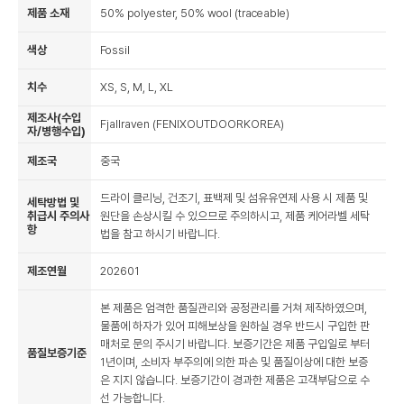
제품 소재
50% polyester, 50% wool (traceable)
색상
Fossil
치수
XS, S, M, L, XL
제조사(수입
Fjallraven (FENIXOUTDOORKOREA)
자/병행수입)
제조국
중국
드라이 클리닝, 건조기, 표백제 및 섬유유연제 사용 시 제품 및
세탁방법 및
취급시 주의사
원단을 손상시킬 수 있으므로 주의하시고, 제품 케어라벨 세탁
항
법을 참고 하시기 바랍니다.
제조연월
202601
본 제품은 엄격한 품질관리와 공정관리를 거쳐 제작하였으며,
물품에 하자가 있어 피해보상을 원하실 경우 반드시 구입한 판
매처로 문의 주시기 바랍니다. 보증기간은 제품 구입일로 부터
품질보증기준
1년이며, 소비자 부주의에 의한 파손 및 품질이상에 대한 보증
은 지지 않습니다. 보증기간이 경과한 제품은 고객부담으로 수
선 가능합니다.