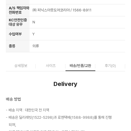
A/S 책임자와
㈜ 피닉스아웃도어코리아 / 1566-8911
전화번호
KC안전인증
N
대상 유무
수입여부
Y
종류
의류
상세정보
사이즈
배송/반품/교환
후기(
0
)
Delivery
배송 방법
배송 지역 : 대한민국 전 지역
배송은 딜리래빗(1522-5298)과 로젠택배(1588-9988)를 통해 진행
되며,