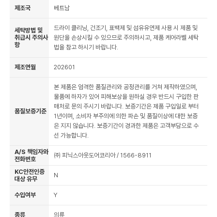
제조국
베트남
드라이 클리닝, 건조기, 표백제 및 섬유유연제 사용 시 제품 및
세탁방법 및
취급시 주의사
원단을 손상시킬 수 있으므로 주의하시고, 제품 케어라벨 세탁
항
법을 참고 하시기 바랍니다.
제조연월
202601
본 제품은 엄격한 품질관리와 공정관리를 거쳐 제작하였으며,
물품에 하자가 있어 피해보상을 원하실 경우 반드시 구입한 판
매처로 문의 주시기 바랍니다. 보증기간은 제품 구입일로 부터
품질보증기준
1년이며, 소비자 부주의에 의한 파손 및 품질이상에 대한 보증
은 지지 않습니다. 보증기간이 경과한 제품은 고객부담으로 수
선 가능합니다.
A/S 책임자와
㈜ 피닉스아웃도어코리아 / 1566-8911
전화번호
KC안전인증
N
대상 유무
수입여부
Y
종류
의류