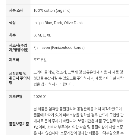
제품 소재
100% cotton (organic)
색상
Indigo Blue, Dark, Olive Dusk
치수
S, M, L, XL
제조사(수입
Fjallraven (Fenixoutdoorkorea)
자/병행수입)
제조국
포르투갈
드라이 클리닝, 건조기, 표백제 및 섬유유연제 사용 시 제품 및
세탁방법 및
취급시 주의사
원단을 손상시킬 수 있으므로 주의하시고, 제품 케어라벨 세탁
항
법을 참고 하시기 바랍니다.
제조연월
202601
본 제품은 엄격한 품질관리와 공정관리를 거쳐 제작하였으며,
물품에 하자가 있어 피해보상을 원하실 경우 반드시 구입한 판
매처로 문의 주시기 바랍니다. 보증기간은 제품 구입일로 부터
품질보증기준
1년이며, 소비자 부주의에 의한 파손 및 품질이상에 대한 보증
은 지지 않습니다. 보증기간이 경과한 제품은 고객부담으로 수