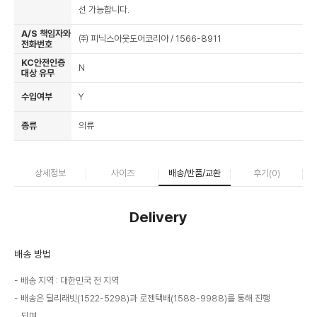
선 가능합니다.
A/S 책임자와
㈜ 피닉스아웃도어코리아 / 1566-8911
전화번호
KC안전인증
N
대상 유무
수입여부
Y
종류
의류
상세정보
사이즈
배송/반품/교환
후기(
0
)
Delivery
배송 방법
배송 지역 : 대한민국 전 지역
배송은 딜리래빗(1522-5298)과 로젠택배(1588-9988)를 통해 진행
되며,