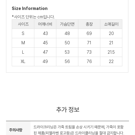
Size Information
*사이즈 단위는 cm입니다.
사이즈
어깨너비
가슴단면
총장
소매길이
S
43
48
69
20
M
45
50
71
21
L
47
53
73
21.5
XL
49
56
76
22
추가 정보
드라이크리닝은 가죽 트림을 손상 시키기 때문에, 가죽이 포함
주의사항
된 제품(피엘라벤 로고등)은 드라이클리닝을 절대 금지합니다.