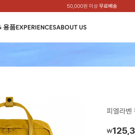
50,000원 이상
무료배송
& 용품
EXPERIENCES
ABOUT US
품
상의
상의
칸켄
하의
하의
아티클
백팩 & 가방
악세서리
악세서리
EXPERIENCE
브랜드소개
텐트&침낭
션
여성
남성
가방 & 용품
피엘라벤 클래식
지속가능성
셔츠
셔츠
칸켄백
트레킹 바지
트레킹 바지
트레킹 백팩
모자 & 비니
모자 & 비니
텐트
아티클
드 에디션
자켓
자켓
칸켄
플리스
플리스
칸켄악세서리
라이프스타일 바지
스트레치 바지
데이팩
벨트 & 스카프
벨트 & 스카프
슬리핑백
피엘라벤 폴라
피엘라벤 클래식
제품가이드
상의
상의
백팩 & 가방
티셔츠
티셔츠
스트레치 바지
라이프스타일 바지
여행 가방
장갑
장갑
피엘라벤 폴라
사이클링
하의
하의
텐트 & 침낭
폭스트레킹
소재
츠
썬 후디
라트 자켓
쇼츠
캡
하이
스웨터
스웨터
반바지 & 스커트
반바지
여행 액세서리
기타
기타
폭스트레킹
레킹
액세서리
액세서리
아울렛
제품관리
베이스레이어
베이스레이어
보온 바지
보온 바지
데이팩
스
등산화
등산화
피엘라벤 칸
힙팩 & 크로스백
타겐
아울렛
아울렛
125,
￦