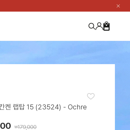
닫
기
버
튼
장
검
바
색
구
니
S
등산화
등산화
ABOUT US
아울렛
아울렛
하이 & 미드컷
하이 & 미드컷
브랜드 소개
검
로우컷
로우컷
지속가능성
색
하
신발용품
신발용품
제품가이드
기
 코스트
소재
제품관리
켄 랩탑 15 (23524) - Ochre
300
179,000
￦