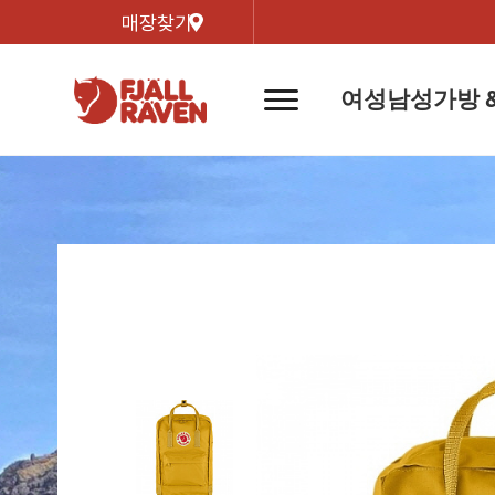
매장찾기
여성
남성
가방 
네
비
게
이
신제품
신제품
자켓
자켓
신제
신제품
컬렉
션
버
튼
트레킹 자켓
트레킹 자켓
리미티
쉘 자켓
쉘 자켓
바르닥
윈드 자켓
윈드 자켓
호야 
인기검색어
티셔
라이프스타일 자켓
라이프스타일 자켓
경량트
다운 & 패딩 자켓
다운 & 패딩 자켓
고어텍
베스트
베스트
베르그