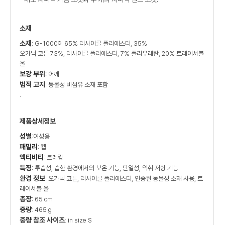
소재
소재
: G-1000®: 65% 리사이클 폴리에스터, 35%
오가닉 코튼 73%, 리사이클 폴리에스터, 7% 폴리우레탄, 20% 트레이서블
울
보강 부위
: 어깨
법적 고지
: 동물성 비섬유 소재 포함
.
제품상세정보
성별
:여성용
패밀리
: 켑
액티비티
: 트레킹
특징
: 투습성, 습한 환경에서의 보온 기능, 단열성, 악취 저항 기능
환경 정보
: 오가닉 코튼, 리사이클 폴리에스터, 인증된 동물성 소재 사용, 트
레이서블 울
총장
: 65 cm
중량
: 465 g
중량 참조 사이즈
: in size S