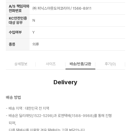
A/S 책임자와
㈜ 피닉스아웃도어코리아 / 1566-8911
전화번호
KC안전인증
N
대상 유무
수입여부
Y
종류
의류
상세정보
사이즈
배송/반품/교환
후기(
0
)
Delivery
배송 방법
배송 지역 : 대한민국 전 지역
배송은 딜리래빗(1522-5298)과 로젠택배(1588-9988)를 통해 진행
되며,
다른 택배사를 이용할 경우 택배비는 고객 부담입니다.