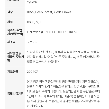
cycled)
색상
Black,Deep Forest,Suede Brown
치수
XS, S, M, L
제조사(수입
Fjallraven (FENIXOUTDOORKOREA)
자/병행수입)
제조국
포르투갈
드라이 클리닝, 건조기, 표백제 및 섬유유연제 사용 시 제품 및
세탁방법 및
취급시 주의사
원단을 손상시킬 수 있으므로 주의하시고, 제품 케어라벨 세탁
항
법을 참고 하시기 바랍니다.
제조연월
202407
본 제품은 엄격한 품질관리와 공정관리를 거쳐 제작하였으며,
물품에 하자가 있어 피해보상을 원하실 경우 반드시 구입한 판
매처로 문의 주시기 바랍니다. 보증기간은 제품 구입일로 부터
품질보증기준
1년이며, 소비자 부주의에 의한 파손 및 품질이상에 대한 보증
은 지지 않습니다. 보증기간이 경과한 제품은 고객부담으로 수
선 가능합니다.