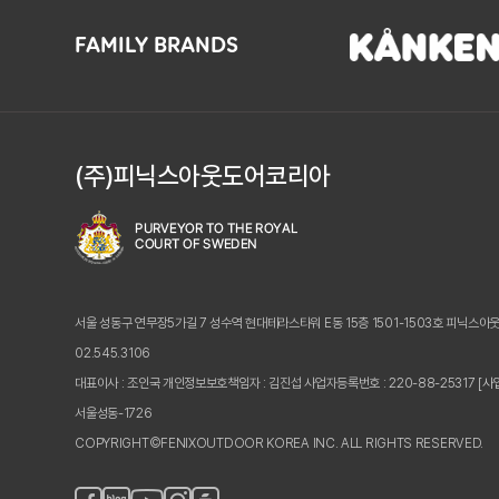
FAMILY BRANDS
(주)피닉스아웃도어코리아
서울 성동구 연무장5가길 7 성수역 현대테라스타워 E동 15층 1501-1503호 피닉스아
02.545.3106
대표이사 : 조인국 개인정보보호책임자 : 김진섭
사업자등록번호 : 220-88-25317
[사
서울성동-1726
COPYRIGHT©FENIXOUTDOOR KOREA INC. ALL RIGHTS RESERVED.
페
블
인
카
유