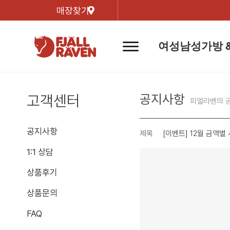
매장찾기
여성
남성
가방 
네
비
게
이
신제품
신제품
자켓
자켓
신제
신제품
컬렉
션
버
고객센터
공지사항
튼
피엘라벤의 
트레킹 자켓
트레킹 자켓
리미티
쉘 자켓
쉘 자켓
바르닥
공지사항
제목
[이벤트] 12월 금액별
윈드 자켓
윈드 자켓
호야 
인기검색어
티셔
1:1 상담
라이프스타일 자켓
라이프스타일 자켓
경량트
다운 & 패딩 자켓
다운 & 패딩 자켓
상품후기
고어텍
베스트
베스트
상품문의
베르그
FAQ