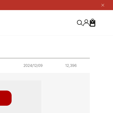
닫
기
버
튼
장
검
바
색
구
니
S
등산화
등산화
ABOUT US
아울렛
아울렛
하이 & 미드컷
하이 & 미드컷
브랜드 소개
검
로우컷
로우컷
지속가능성
색
2024/12/09
12,396
하
신발용품
신발용품
제품가이드
기
 코스트
소재
제품관리